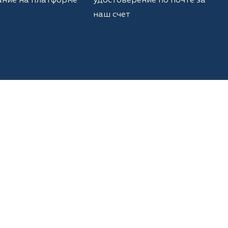
ание на платформе
удостоверение по почте за
наш счет