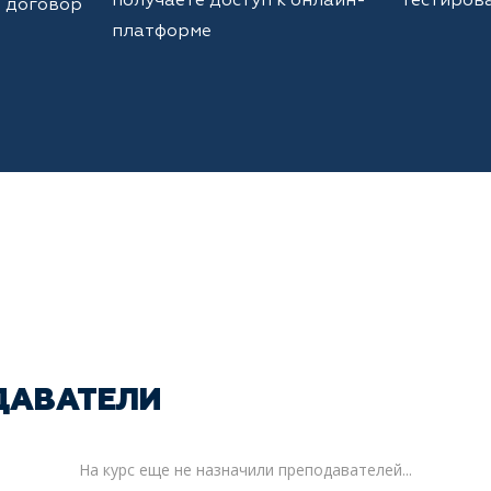
получаете доступ к онлайн-
тестиров
 договор
платформе
ДАВАТЕЛИ
На курс еще не назначили преподавателей...